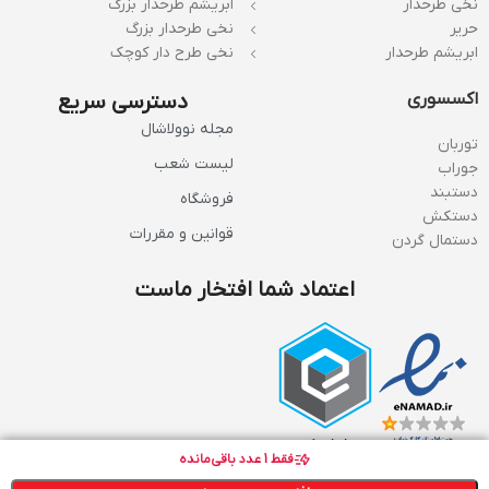
نخی طرحدار
ابریشم طرحدار بزرگ
حریر
نخی طرحدار بزرگ
ابریشم طرحدار
نخی طرح دار کوچک
اکسسوری
دسترسی سریع
مجله نوولاشال
توربان
لیست شعب
جوراب
دستبند
فروشگاه
دستکش
قوانین و مقررات
دستمال گردن
اعتماد شما افتخار ماست
فقط
1
عدد باقی‌مانده