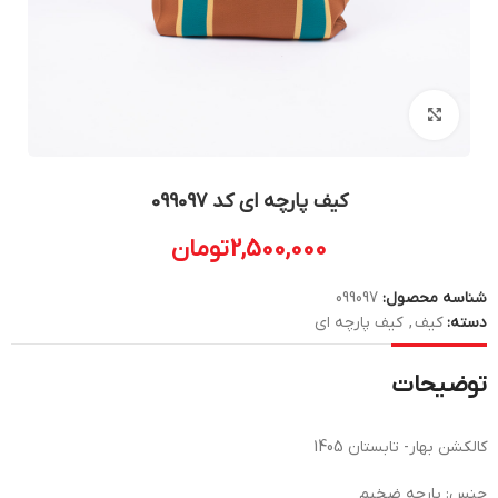
بزرگنمایی تصویر
کیف پارچه ای کد 099097
2,500,000
تومان
شناسه محصول:
099097
دسته:
کیف
,
کیف پارچه ای
توضیحات
کالکشن بهار- تابستان 1405
جنس: پارچه ضخیم