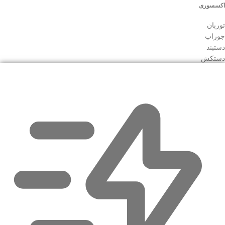
اکسسوری
توربان
جوراب
دستبند
دستکش
دستمال گردن
دسترسی سریع
مجله نوولاشال
لیست شعب
فروشگاه
قوانین و مقررات
اعتماد شما افتخار ماست