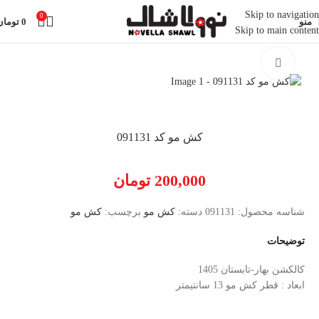
Skip to navigation
0
منو
0
تومان
Skip to main content
خانه
اکسسوری
کش مو
بزرگنمایی تصویر
کش مو کد 091131
200,000
تومان
شناسه محصول:
091131
دسته:
کش مو
برچسب:
کش مو
توضیحات
کالکشن بهار-تابستان 1405
ابعاد : قطر کش مو 13 سانتیمتر