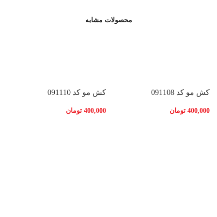
محصولات مشابه
کش مو کد 091108
کش مو کد 091110
400,000
تومان
400,000
تومان
کش