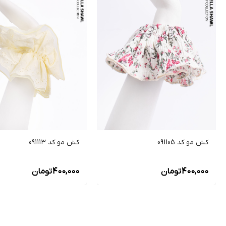
کش مو کد 091113
کش مو کد 091105
400,000
تومان
400,000
تومان