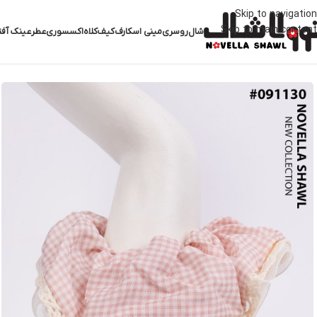
Skip to navigation
Skip to main content
شال
روسری
مینی اسکارف
کیف
کلاه
اکسسوری
عطر
عینک آفت
خانه
اکسسوری
کش مو
کش مو کد 091130