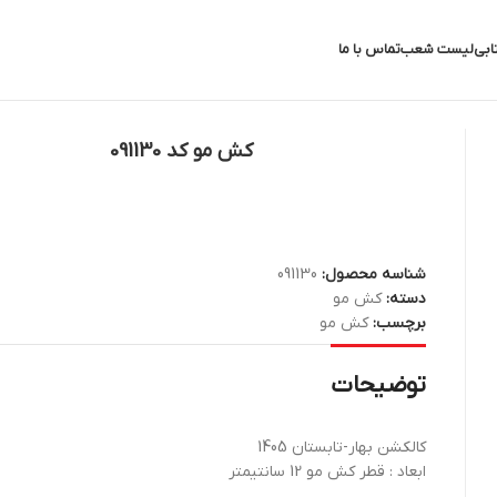
ابی
لیست شعب
تماس با ما
کش مو کد 091130
شناسه محصول:
091130
دسته:
کش مو
برچسب:
کش مو
توضیحات
کالکشن بهار-تابستان 1405
ابعاد : قطر کش مو 12 سانتیمتر