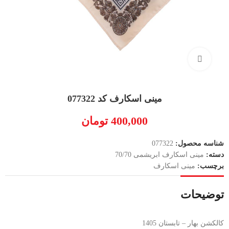
بزرگنمایی تصویر
مینی اسکارف کد 077322
400,000
تومان
شناسه محصول:
077322
دسته:
مینی اسکارف ابریشمی 70/70
برچسب:
مینی اسکارف
توضیحات
کالکشن بهار – تابستان 1405