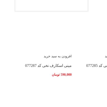
د
افزودن به سبد خرید
077285
مینی اسکارف نخی کد 077287
590,000
تومان