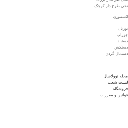
نخی طرح دار کوچک
اکسسوری
توربان
جوراب
دستبند
دستکش
دستمال گردن
مجله نوولاشال
لیست شعب
فروشگاه
قوانین و مقررات