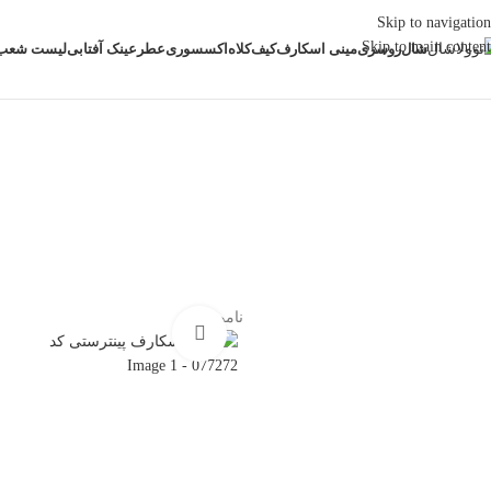
Skip to navigation
Skip to main content
شال
روسری
مینی اسکارف
کیف
کلاه
اکسسوری
عطر
عینک آفتابی
لیست شعب
خانه
مینی اسکارف پینترستی
مینی اسکارف پینترستی کد 077272
ناموجود
بزرگنمایی تصویر