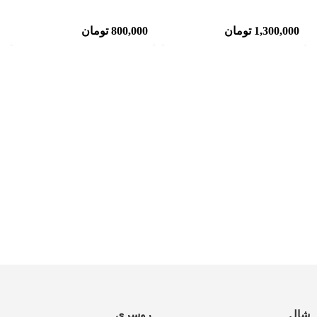
1,300,000
تومان
800,000
تومان
شال
روسری