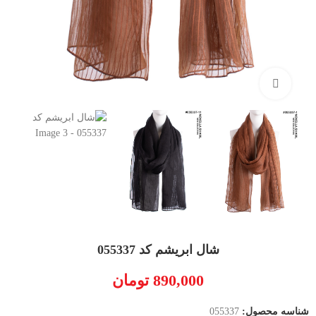
بزرگنمایی تصویر
شال ابریشم کد 055337
890,000
تومان
شناسه محصول:
055337