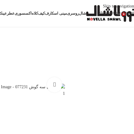
Skip to navigation
Skip to main content
شال
روسری
مینی اسکارف
کیف
کلاه
اکسسوری
عطر
عینک
خانه
روسری
روسری سه گوش ابریشمی
روسری سه گوش 077231
بزرگنمایی تصویر