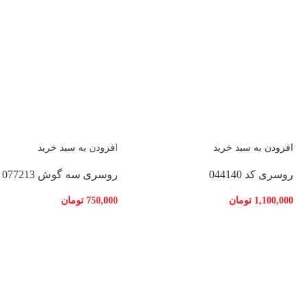
افزودن به سبد خرید
افزودن به سبد خرید
روسری کد 044140
روسری سه گوش 077213
1,100,000
تومان
750,000
تومان