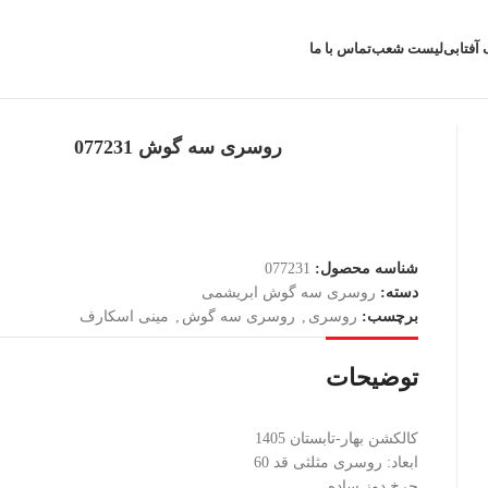
 آفتابی
لیست شعب
تماس با ما
روسری سه گوش 077231
شناسه محصول:
077231
دسته:
روسری سه گوش ابریشمی
برچسب:
روسری
,
روسری سه گوش
,
مینی اسکارف
توضیحات
کالکشن بهار-تابستان 1405
ابعاد: روسری مثلثی قد 60
چرخ دوز ساده