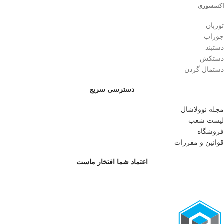
اکسسوری
توربان
جوراب
دستبند
دستکش
دستمال گردن
دسترسی سریع
مجله نوولاشال
لیست شعب
فروشگاه
قوانین و مقررات
اعتماد شما افتخار ماست