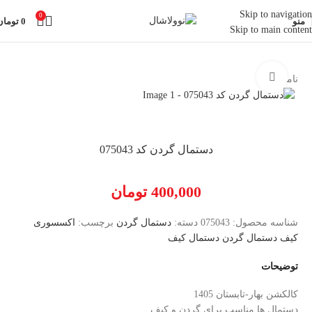
Skip to navigation
0
منو
0
تومان
Skip to main content
خانه
اکسسوری
دستمال گردن
بزرگنمایی تصویر
ناموجود
دستمال گردن کد 075043
400,000
تومان
شناسه محصول:
075043
دسته:
دستمال گردن
برچسب:
اکسسوری
کیف دستمال گردن دستمال کیف
توضیحات
کالکشن بهار-تابستان 1405
دستمال ها مناسب برای گردن و کیف