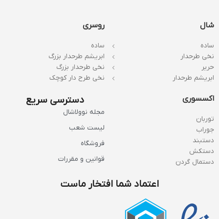
شال
روسری
ساده
ساده
نخی طرحدار
ابریشم طرحدار بزرگ
حریر
نخی طرحدار بزرگ
ابریشم طرحدار
نخی طرح دار کوچک
اکسسوری
دسترسی سریع
مجله نوولاشال
توربان
لیست شعب
جوراب
دستبند
فروشگاه
دستکش
قوانین و مقررات
دستمال گردن
اعتماد شما افتخار ماست