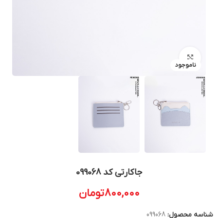
بزرگنمایی تصویر
ناموجود
جاکارتی کد 099068
800,000
تومان
شناسه محصول:
099068