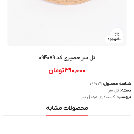
بزرگنمایی تصویر
ناموجود
تل سر حصیری کد 094079
390,000
تومان
شناسه محصول:
094079
دسته:
تل سر
برچسب:
اکسسوری مو،تل سر
محصولات مشابه