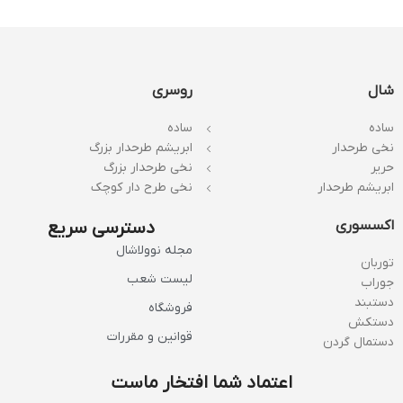
شال
روسری
ساده
ساده
نخی طرحدار
ابریشم طرحدار بزرگ
حریر
نخی طرحدار بزرگ
ابریشم طرحدار
نخی طرح دار کوچک
اکسسوری
دسترسی سریع
مجله نوولاشال
توربان
لیست شعب
جوراب
دستبند
فروشگاه
دستکش
قوانین و مقررات
دستمال گردن
اعتماد شما افتخار ماست